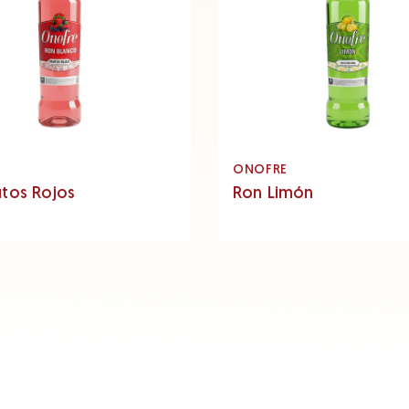
E
ONOFRE
utos Rojos
Ron Limón