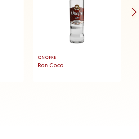
ONOFRE
O
Ron Coco
R