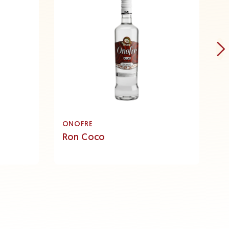
ONOFRE
O
Ron Coco
R