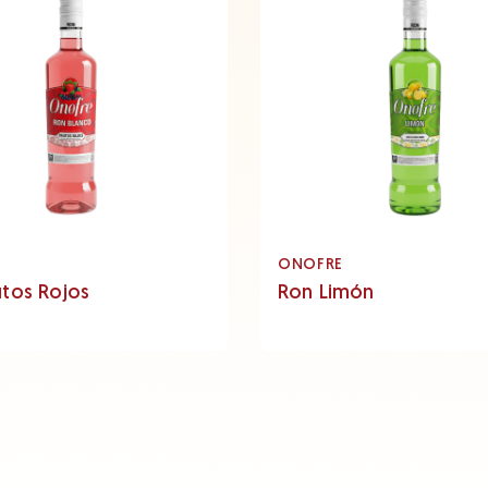
E
ONOFRE
utos Rojos
Ron Limón