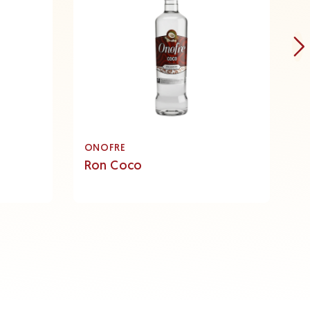
ONOFRE
O
Ron Coco
R