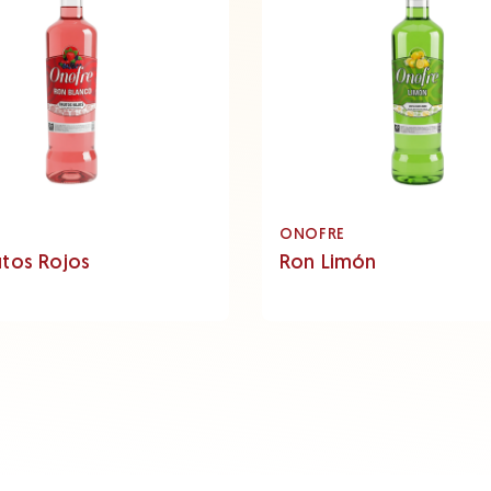
E
ONOFRE
utos Rojos
Ron Limón